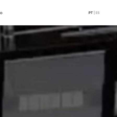
to
PT
|
ES